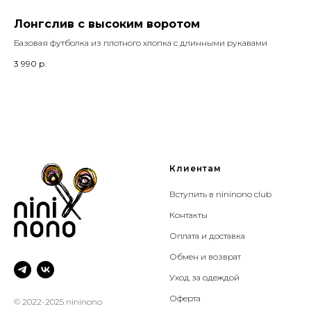
Лонгслив с высоким воротом
Де
Базовая футболка из плотного хлопка с длинными рукавами
Наб
3 990
р.
1 1
Клиентам
Вступить в nininono club
Контакты
Оплата и доставка
Обмен и возврат
Уход за одеждой
Оферта
© 2022-2025 nininono