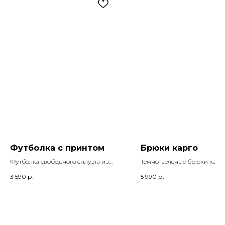
Футболка с принтом
Брюки карго
Футболка свободного силуэта из
Темно-зеленые брюки карго
100%-ого хлопка
плотного хлопка с накладн
3 590
р.
5 990
р.
карманами