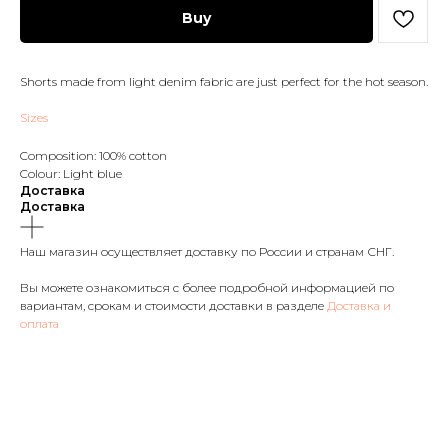
Buy
Shorts made from light denim fabric are just perfect for the hot season.
Sizes
Composition: 100% cotton
Colour: Light blue
Доставка
Доставка
Наш магазин осуществляет доставку по России и странам СНГ.
Вы можете ознакомиться с более подробной информацией по
вариантам, срокам и стоимости доставки в разделе
Доставка и
оплата