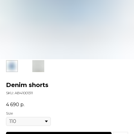
Denim shorts
SKU:
AB41001311
4 690
р.
Size