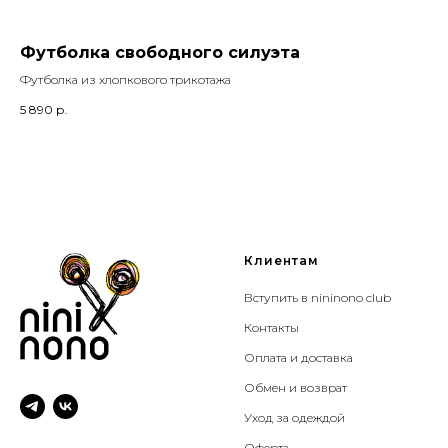
Футболка свободного силуэта
Ф
Футболка из хлопкового трикотажа
Сер
5 890
р.
7 2
Клиентам
Вступить в nininono club
Контакты
Оплата и доставка
Обмен и возврат
Уход за одеждой
Оферта