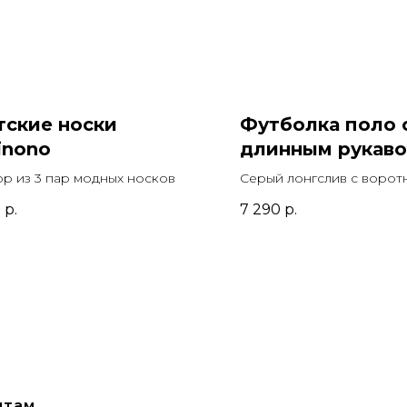
тские носки
Футболка поло 
inono
длинным рукав
р из 3 пар модных носков
Серый лонгслив с ворот
поло и логотипом бренд
0
р.
7 290
р.
нтам