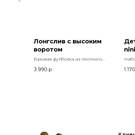
дного
Лонгслив с высоким
Де
воротом
nin
Базовая футболка из плотного
Набо
хлопка с длинными рукавами
3 990
р.
1 17
Клие