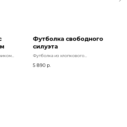
с
Футболка свободного
Фу
ом
силуэта
си
ником
Футболка из хлопкового
Фут
а
трикотажа
три
5 890
р.
5 8