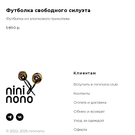
Футболка свободного силуэта
Ф
Футболка из хлопкового трикотажа
Фут
5 890
р.
5 8
Клиентам
Вступить в nininono club
Контакты
Оплата и доставка
Обмен и возврат
Уход за одеждой
Оферта
© 2022-2025 nininono