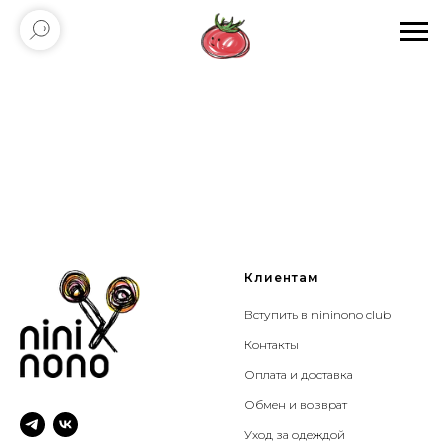
Клиентам
Вступить в nininono club
Контакты
Оплата и доставка
Обмен и возврат
Уход за одеждой