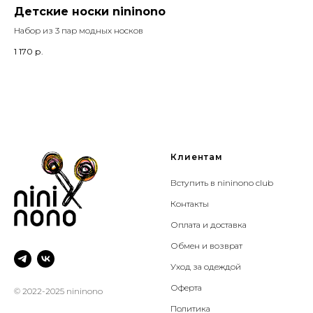
Детские носки nininono
Ф
Набор из 3 пар модных носков
Сер
1 170
р.
7 2
Клиентам
Вступить в nininono club
Контакты
Оплата и доставка
Обмен и возврат
Уход за одеждой
Оферта
© 2022-2025 nininono
Политика