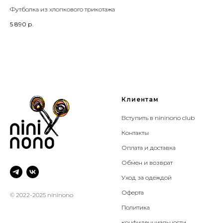
Футболка из хлопкового трикотажа
Сер
5 890
р.
7 2
Клиентам
Вступить в nininono club
Контакты
Оплата и доставка
Обмен и возврат
Уход за одеждой
Оферта
© 2022-2025 nininono
Политика
конфиденциальности