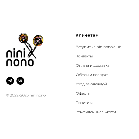
Клиентам
Вступить в nininono club
Контакты
Оплата и доставка
Обмен и возврат
Уход за одеждой
Оферта
© 2022-2025 nininono
Политика
конфиденциальности