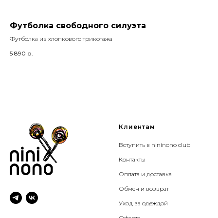
Футболка свободного силуэта
Л
Футболка из хлопкового трикотажа
Баз
5 890
р.
3 9
Клиентам
Вступить в nininono club
Контакты
Оплата и доставка
Обмен и возврат
Уход за одеждой
Оферта