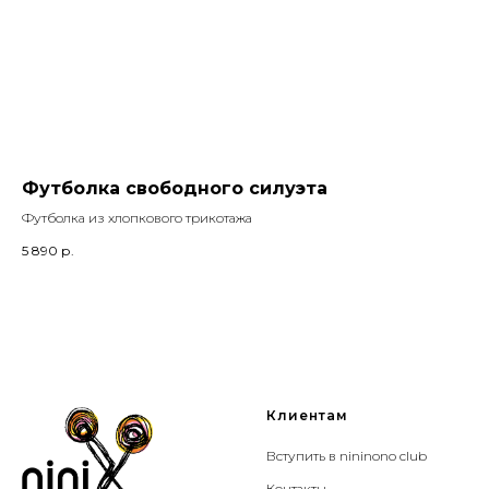
Футболка свободного силуэта
Де
Футболка из хлопкового трикотажа
Наб
5 890
р.
1 1
Клиентам
Вступить в nininono club
Контакты