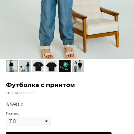
Футболка с принтом
SKU:
AB20005071
3 590
р.
Размер