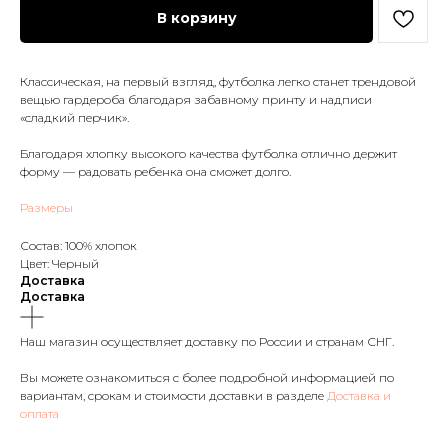
В корзину
Классическая, на первый взгляд, футболка легко станет трендовой
вещью гардероба благодаря забавному принту и надписи
«сладкий перчик».
Благодаря хлопку высокого качества футболка отлично держит
форму — радовать ребенка она сможет долго.
Размеры
Состав: 100% хлопок
Цвет: Черный
Доставка
Доставка
Наш магазин осуществляет доставку по России и странам СНГ.
Вы можете ознакомиться с более подробной информацией по
вариантам, срокам и стоимости доставки в разделе
Доставка и
оплата