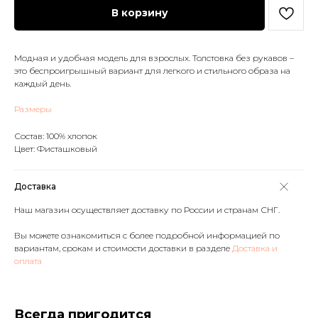
В корзину
Модная и удобная модель для взрослых. Толстовка без рукавов –
это беспроигрышный вариант для легкого и стильного образа на
каждый день.
Размеры
Состав: 100% хлопок
Цвет: Фисташковый
Доставка
Наш магазин осуществляет доставку по России и странам СНГ.
Вы можете ознакомиться с более подробной информацией по
вариантам, срокам и стоимости доставки в разделе
Доставка и
оплата
Всегда пригодится