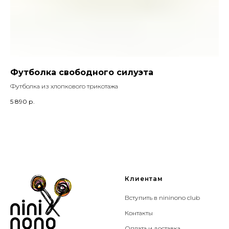
Футболка свободного силуэта
Ф
Футболка из хлопкового трикотажа
Сер
5 890
р.
7 2
Клиентам
Вступить в nininono club
Контакты
Оплата и доставка