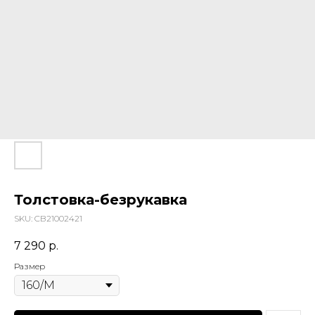
Толстовка-безрукавка
SKU:
CB21002421
7 290
р.
Размер